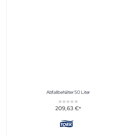
Abfallbehälter 50 Liter
Rating:
0%
209,63 €