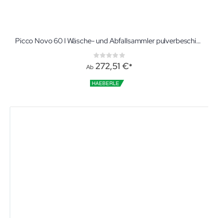
Picco Novo 60 l Wäsche- und Abfallsammler pulverbeschichtet Mit 1 Sackhalter und wahlweise mit Tretvorrichtung
Rating:
0%
272,51 €
Ab