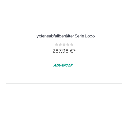
Hygieneabfallbehälter Serie Lobo
Rating:
0%
287,98 €