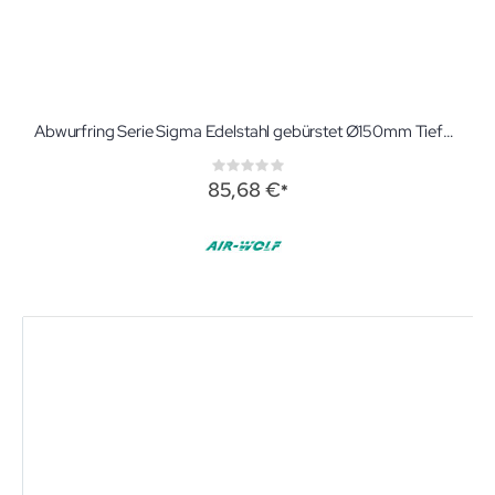
Abwurfring Serie Sigma Edelstahl gebürstet Ø150mm Tiefe150mm
Rating:
0%
85,68 €