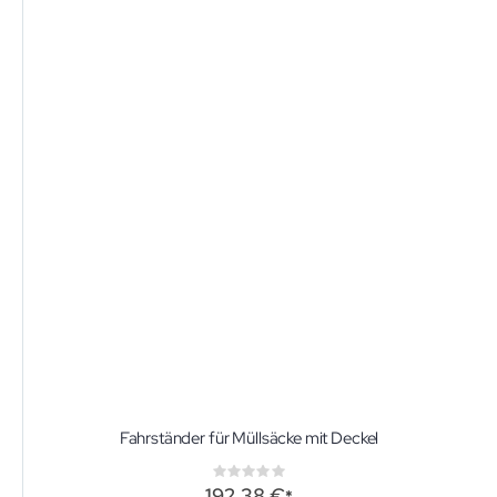
Fahrständer für Müllsäcke mit Deckel
Rating:
0%
192,38 €