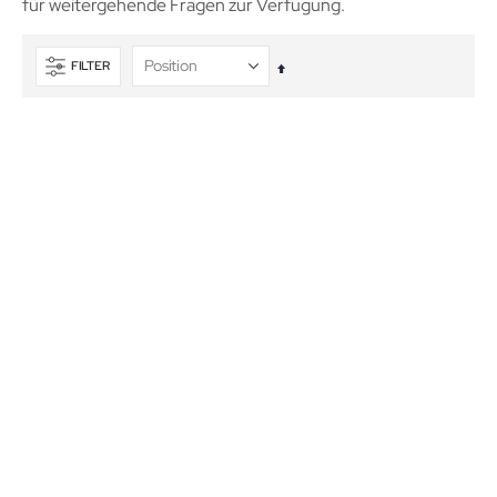
für weitergehende Fragen zur Verfügung.
FILTER
In
absteigender
Reihenfolge