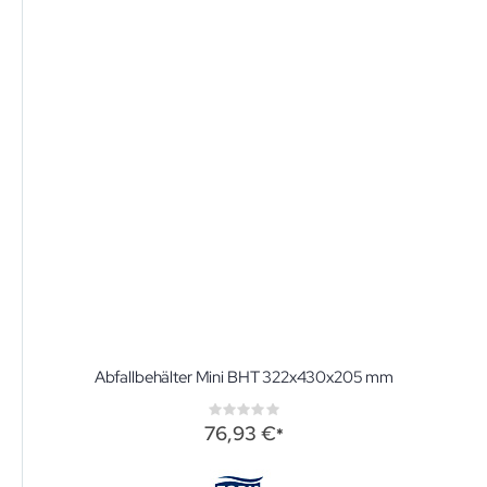
Abfallbehälter Mini BHT 322x430x205 mm
Rating:
0%
76,93 €