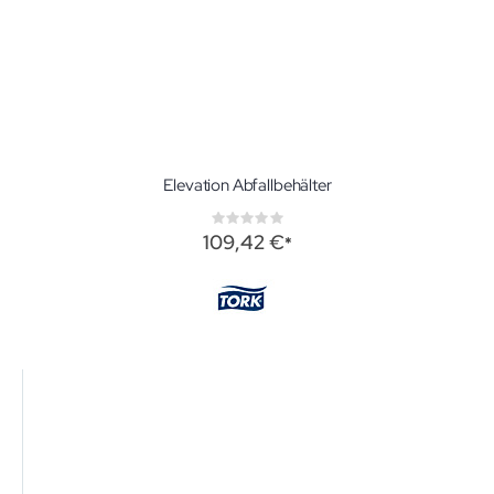
Elevation Abfallbehälter
Rating:
0%
109,42 €